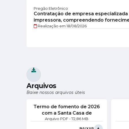
Pregão Eletrônico
Contratação de empresa especializada 
impressora, compreendendo fornecime
Realização em
18/08/2026
manutenção preventiva e corretiva dos.
Arquivos
Baixe nossos arquivos úteis
Termo de fomento de 2026
com a Santa Casa de
PDF
72,86 MB
Misericórdia de
Taquarituba/SP
BAIXAR