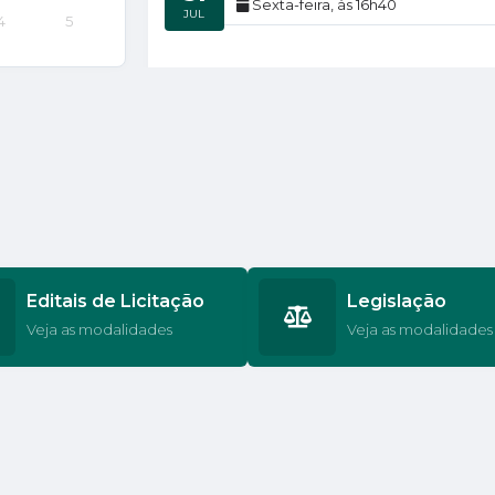
Sexta-feira
16h40
JUL
4
5
Edição nº
880
29
Quarta-feira
17h00
JUL
Edição nº
879
24
Sexta-feira
16h40
JUL
Editais de Licitação
Legislação
Veja as modalidades
Veja as modalidades