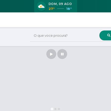
DOM
09 AGO
27°
18°
O que voce procura?