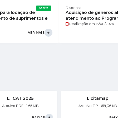
Dispensa
Aberto
para locação de
Aquisição de gêneros al
nto de suprimentos e
atendimento ao Program
Realização em
13/08/2026
..
PNAE
VER MAIS
LTCAT 2025
Licitamap
PDF
1,65 MB
ZIP
619,36 KB
BAIXAR
BAI