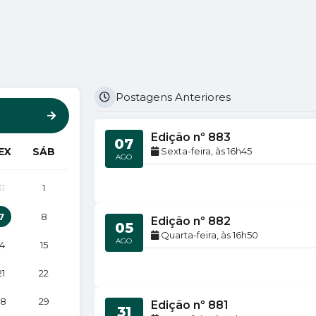
Postagens Anteriores
Edição nº
883
07
Sexta-feira
16h45
EX
SÁB
AGO
31
1
7
8
Edição nº
882
05
Quarta-feira
16h50
AGO
14
15
21
22
28
29
Edição nº
881
31