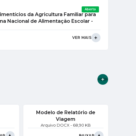
Aberto
imentícios da Agricultura Familiar para
a Nacional de Alimentação Escolar -
VER MAIS
VER MAIS
Modelo de Relatório de
Mode
Viagem
DOCX
68,90 KB
XAR
BAIXAR