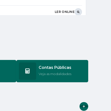
LER ONLINE
LER ONLINE
Contas Públicas
LER ONLINE
Veja as modalidades
VER MAIS